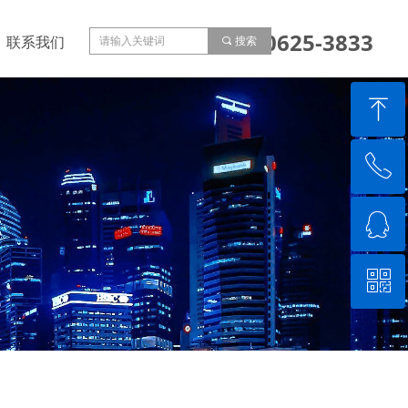
153-0625-3833
联系我们
끠
搜索
ꁸ
ꂅ
回到顶部
ꁗ
15306253833
ꀥ
QQ客服
微信二维码