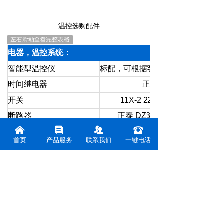
温控选购配件
左右滑动查看完整表格
电器，温控系统：
智能型温控仪
标配，可根据客户要求定制
时间继电器
正泰 JSS48A
开关
11X-2 220V 控制启动停止
断路器
正泰 DZ32-47/220V C200A
낀
뀴
뀡
뀰
接线端
45A 25A 15A 6端 接线端子
首页
产品服务
联系我们
一键电话
过载保护器
标配
鼓风电机
根据要求
计时器
标配
SSR固态输出
可选
测温系统： 根据产品特性定制