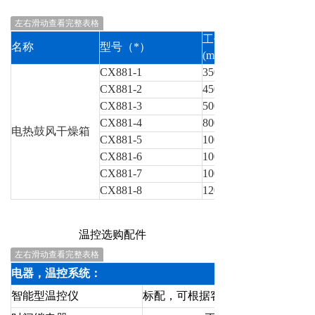
左右滑动查看完整表格
工作室尺寸 深、宽、
名称
型号（*）
(mm)
CX881-1
350×450×450
CX881-2
450×550×550
CX881-3
500×600×750
CX881-4
800×800×1000
电热鼓风干燥箱
CX881-5
1000×1000×1000
CX881-6
1000×1200×1200
CX881-7
1000×1200×1500
CX881-8
1200×1500×1500
温控选购配件
左右滑动查看完整表格
电器，温控系统：
智能型温控仪
标配，可根据客户要求定制