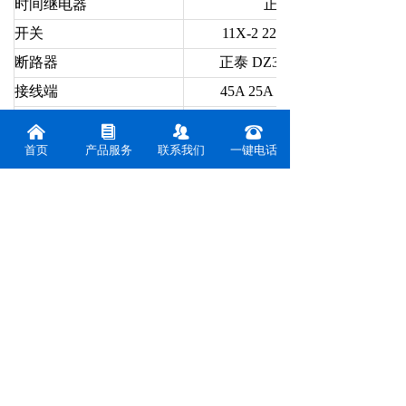
时间继电器
正泰 JSS48A
开关
11X-2 220V 控制启动停止
断路器
正泰 DZ32-47/220V C200A
接线端
45A 25A 15A 6端 接线端子
过载保护器
标配
낀
뀴
뀡
뀰
首页
产品服务
联系我们
一键电话
鼓风电机
根据要求
计时器
标配
SSR固态输出
可选
测温系统： 根据产品特性定制
多路多通道彩屏记录
测温点
环境要求：
电压：
380V 50HZ
气压：
86～106Kpa